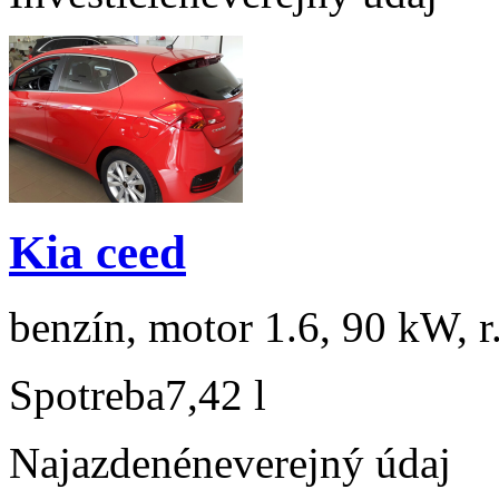
Kia ceed
benzín, motor 1.6, 90 kW, r
Spotreba
7,42 l
Najazdené
neverejný údaj