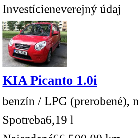
Investície
neverejný údaj
KIA Picanto 1.0i
benzín / LPG (prerobené), m
Spotreba
6,19 l