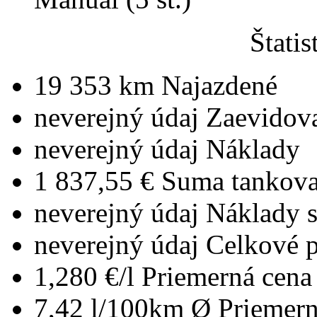
Štatis
19 353 km
Najazdené
neverejný údaj
Zaevidov
neverejný údaj
Náklady
1 837,55 €
Suma tankova
neverejný údaj
Náklady 
neverejný údaj
Celkové 
1,280 €/l
Priemerná cena 
7,42 l/100km
Ø Priemern