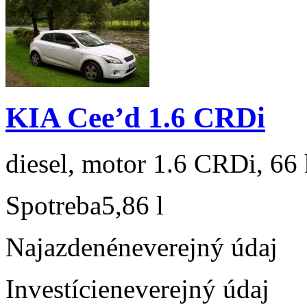
KIA Cee’d 1.6 CRDi
diesel, motor 1.6 CRDi, 66 
Spotreba
5,86 l
Najazdené
neverejný údaj
Investície
neverejný údaj