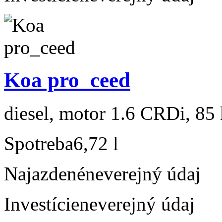
Koa pro_ceed
diesel, motor 1.6 CRDi, 85 
Spotreba
6,72 l
Najazdené
neverejný údaj
Investície
neverejný údaj