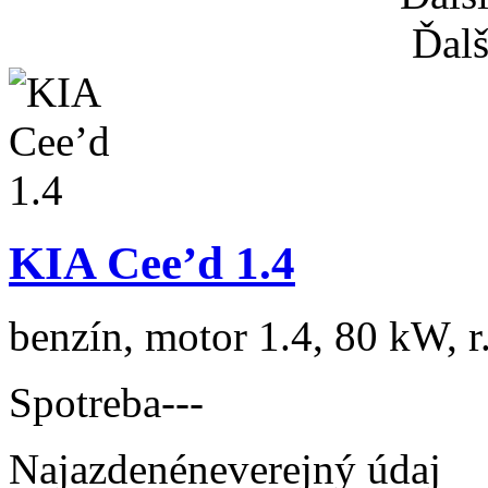
Ďalš
KIA Cee’d 1.4
benzín, motor 1.4, 80 kW, r
Spotreba
---
Najazdené
neverejný údaj