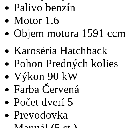
Palivo
benzín
Motor
1.6
Objem motora
1591 ccm
Karoséria
Hatchback
Pohon
Predných kolies
Výkon
90 kW
Farba
Červená
Počet dverí
5
Prevodovka
Manuál (5 st.)