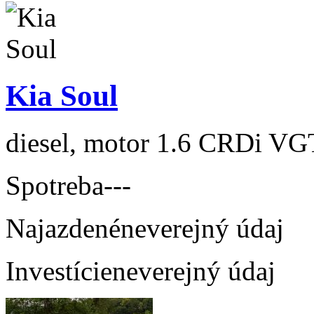
Kia Soul
diesel, motor 1.6 CRDi VG
Spotreba
---
Najazdené
neverejný údaj
Investície
neverejný údaj