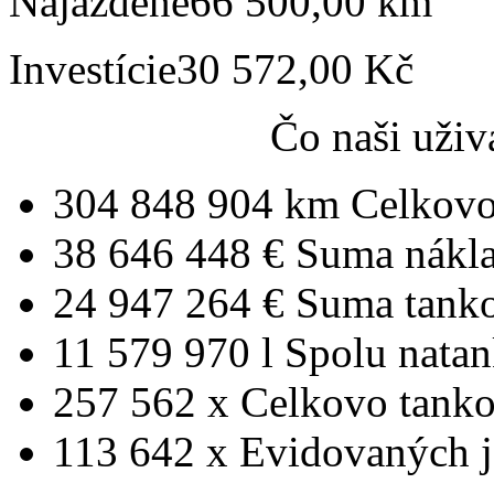
Najazdené
66 500,00 km
Investície
30 572,00 Kč
Čo naši uživ
304 848 904 km
Celkovo
38 646 448 €
Suma nákl
24 947 264 €
Suma tank
11 579 970 l
Spolu nata
257 562 x
Celkovo tanko
113 642 x
Evidovaných j