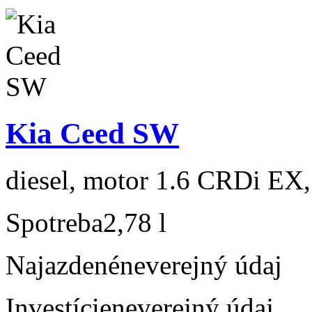
Kia Ceed SW
diesel, motor 1.6 CRDi EX,
Spotreba
2,78 l
Najazdené
neverejný údaj
Investície
neverejný údaj