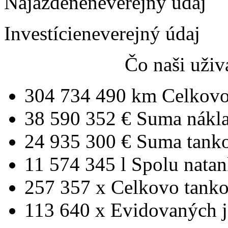
Najazdené
neverejný údaj
Investície
neverejný údaj
Čo naši uživ
304 734 490 km
Celkovo
38 590 352 €
Suma nákl
24 935 300 €
Suma tank
11 574 345 l
Spolu nata
257 357 x
Celkovo tanko
113 640 x
Evidovaných j