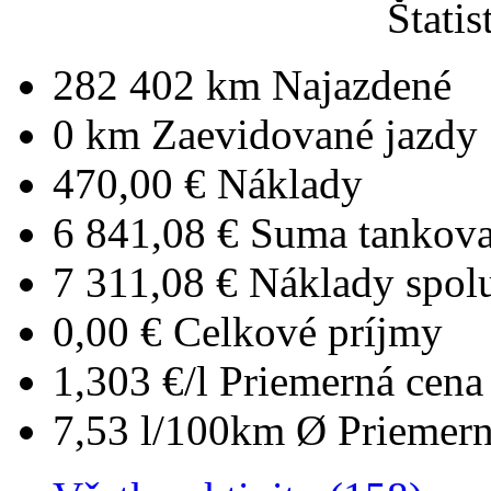
Štatis
282 402 km
Najazdené
0 km
Zaevidované jazdy
470,00 €
Náklady
6 841,08 €
Suma tankova
7 311,08 €
Náklady spol
0,00 €
Celkové príjmy
1,303 €/l
Priemerná cena 
7,53 l/100km
Ø Priemern