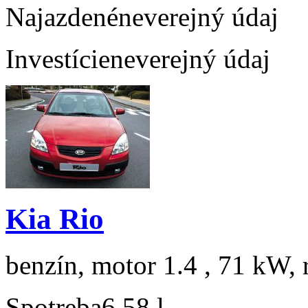
Najazdené
neverejný údaj
Investície
neverejný údaj
Kia Rio
benzín, motor 1.4 , 71 kW, 
Spotreba
6,58 l