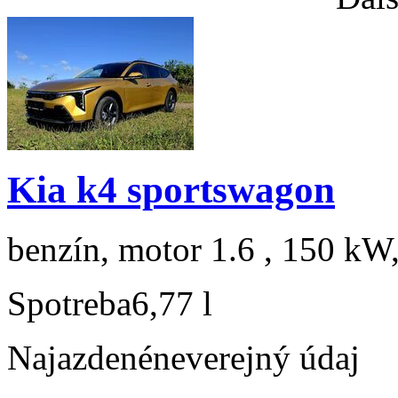
Kia k4 sportswagon
benzín, motor 1.6 , 150 kW,
Spotreba
6,77 l
Najazdené
neverejný údaj