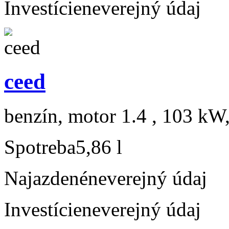
Investície
neverejný údaj
ceed
benzín, motor 1.4 , 103 kW,
Spotreba
5,86 l
Najazdené
neverejný údaj
Investície
neverejný údaj