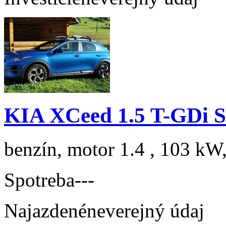
KIA XCeed 1.5 T-GDi S
benzín, motor 1.4 , 103 kW,
Spotreba
---
Najazdené
neverejný údaj