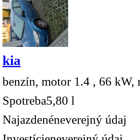
kia
benzín, motor 1.4 , 66 kW, 
Spotreba
5,80 l
Najazdené
neverejný údaj
Investície
neverejný údaj