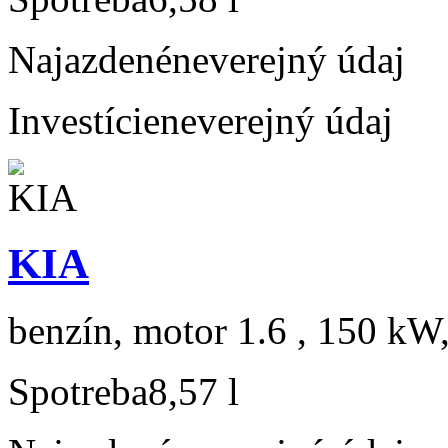
Najazdené
neverejný údaj
Investície
neverejný údaj
KIA
benzín, motor 1.6 , 150 kW,
Spotreba
8,57 l