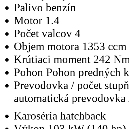
Palivo
benzín
Motor
1.4
Počet valcov
4
Objem motora
1353 ccm
Krútiaci moment
242 N
Pohon
Pohon predných k
Prevodovka / počet stup
automatická prevodovka 
Karoséria
hatchback
Výkon
103 kW (140 hp)